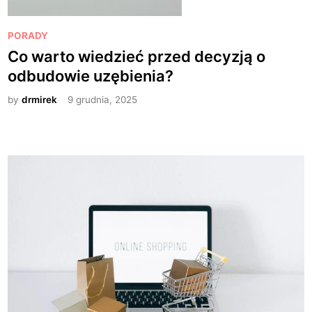
P
PORADY
o
Co warto wiedzieć przed decyzją o
s
odbudowie uzębienia?
t
e
by
drmirek
9 grudnia, 2025
d
i
n