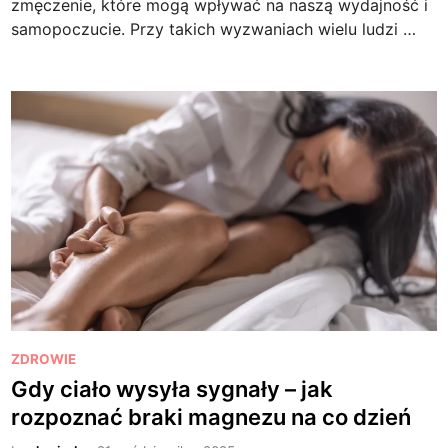
zmęczenie, które mogą wpływać na naszą wydajność i
samopoczucie. Przy takich wyzwaniach wielu ludzi …
P
ZDROWIE
o
Gdy ciało wysyła sygnały – jak
s
rozpoznać braki magnezu na co dzień
t