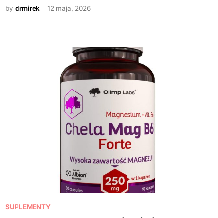
e
by
drmirek
12 maja, 2026
d
i
n
P
SUPLEMENTY
o