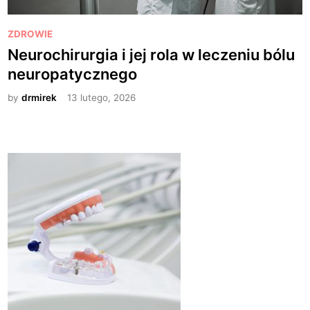
P
ZDROWIE
o
Neurochirurgia i jej rola w leczeniu bólu
s
neuropatycznego
t
e
by
drmirek
13 lutego, 2026
d
i
n