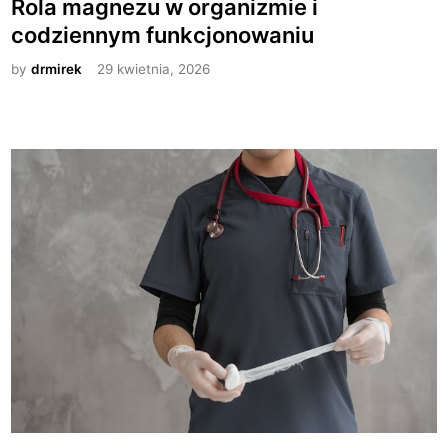
Rola magnezu w organizmie i
s
codziennym funkcjonowaniu
t
e
by
drmirek
29 kwietnia, 2026
d
i
n