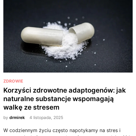
P
ZDROWIE
o
Korzyści zdrowotne adaptogenów: jak
s
naturalne substancje wspomagają
t
walkę ze stresem
e
d
by
drmirek
4 listopada, 2025
i
W codziennym życiu często napotykamy na stres i
n