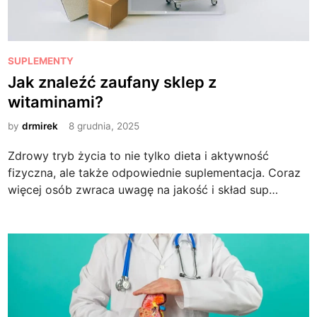
P
SUPLEMENTY
o
Jak znaleźć zaufany sklep z
s
witaminami?
t
e
by
drmirek
8 grudnia, 2025
d
Zdrowy tryb życia to nie tylko dieta i aktywność
i
fizyczna, ale także odpowiednie suplementacja. Coraz
n
więcej osób zwraca uwagę na jakość i skład sup…