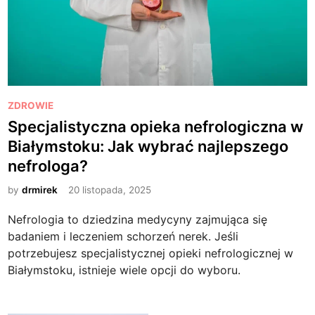
P
ZDROWIE
o
Specjalistyczna opieka nefrologiczna w
s
Białymstoku: Jak wybrać najlepszego
t
nefrologa?
e
d
by
drmirek
20 listopada, 2025
i
Nefrologia to dziedzina medycyny zajmująca się
n
badaniem i leczeniem schorzeń nerek. Jeśli
potrzebujesz specjalistycznej opieki nefrologicznej w
Białymstoku, istnieje wiele opcji do wyboru.