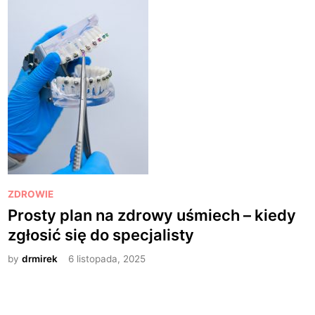
P
ZDROWIE
o
Prosty plan na zdrowy uśmiech – kiedy
s
zgłosić się do specjalisty
t
e
by
drmirek
6 listopada, 2025
d
i
n