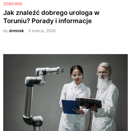
P
ZDROWIE
o
Jak znaleźć dobrego urologa w
s
Toruniu? Porady i informacje
t
e
by
drmirek
5 marca, 2026
d
i
n