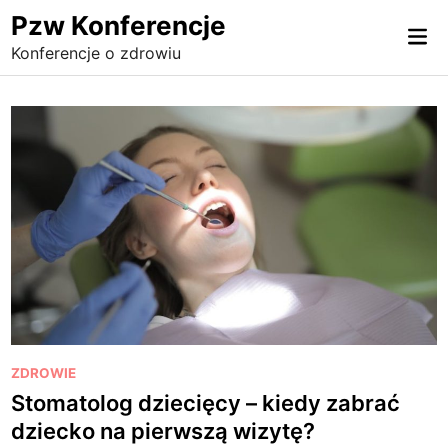
Skip
Pzw Konferencje
Mai
to
Konferencje o zdrowiu
Me
content
P
ZDROWIE
o
Stomatolog dziecięcy – kiedy zabrać
s
dziecko na pierwszą wizytę?
t