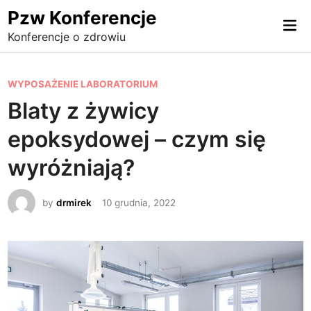
Skip
Pzw Konferencje
Mai
to
Konferencje o zdrowiu
Me
content
P
WYPOSAŻENIE LABORATORIUM
o
Blaty z żywicy
s
epoksydowej – czym się
t
e
wyróżniają?
d
i
by
drmirek
10 grudnia, 2022
n