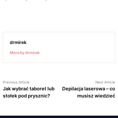
drmirek
More by drmirek
Nawigacja
Previous
N
Previous Article
Next Article
article:
a
Jak wybrać taboret lub
Depilacja laserowa – co
wpisu
stołek pod prysznic?
musisz wiedzieć