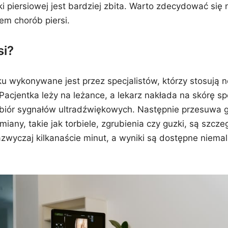
i piersiowej jest bardziej zbita. Warto zdecydować się n
em chorób piersi.
si?
oku wykonywane jest przez specjalistów, którzy stosują
 Pacjentka leży na leżance, a lekarz nakłada na skórę s
dbiór sygnałów ultradźwiękowych. Następnie przesuwa gł
iany, takie jak torbiele, zgrubienia czy guzki, są szc
azwyczaj kilkanaście minut, a wyniki są dostępne niemal