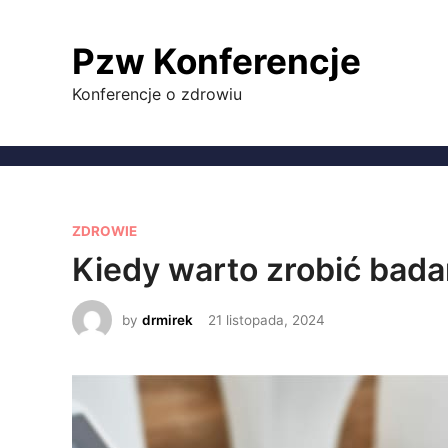
Skip
to
Pzw Konferencje
content
Konferencje o zdrowiu
P
ZDROWIE
o
Kiedy warto zrobić bada
s
t
by
drmirek
21 listopada, 2024
e
d
i
n