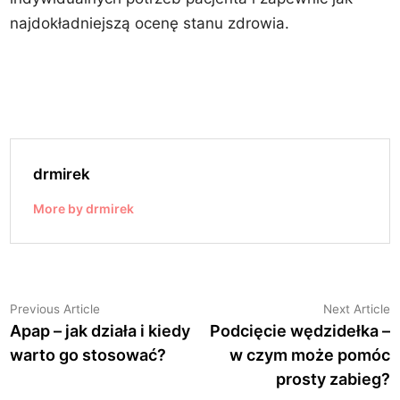
najdokładniejszą ocenę stanu zdrowia.
drmirek
More by drmirek
Nawigacja
Previous
N
Previous Article
Next Article
article:
a
Apap – jak działa i kiedy
Podcięcie wędzidełka –
wpisu
warto go stosować?
w czym może pomóc
prosty zabieg?