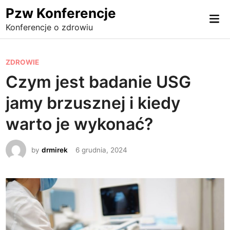
Skip
Pzw Konferencje
Mai
to
Konferencje o zdrowiu
Me
content
P
ZDROWIE
o
Czym jest badanie USG
s
jamy brzusznej i kiedy
t
e
warto je wykonać?
d
i
by
drmirek
6 grudnia, 2024
n