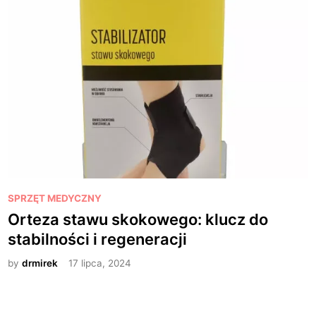
P
SPRZĘT MEDYCZNY
o
Orteza stawu skokowego: klucz do
s
stabilności i regeneracji
t
e
by
drmirek
17 lipca, 2024
d
i
n