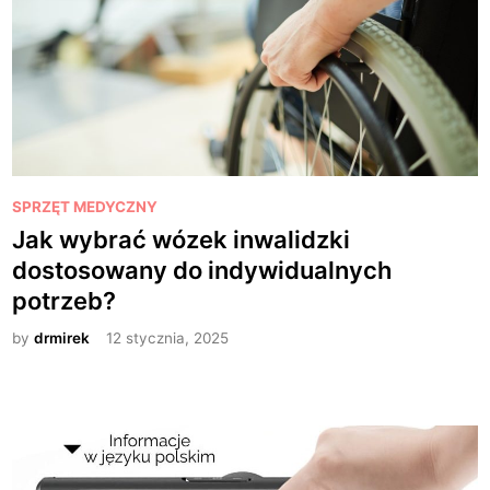
P
SPRZĘT MEDYCZNY
o
Jak wybrać wózek inwalidzki
s
dostosowany do indywidualnych
t
potrzeb?
e
d
by
drmirek
12 stycznia, 2025
i
n